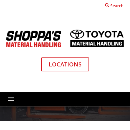
Search
Home
Material Handling Equipment
LOCATIONS
Product Quote Request
Product Quote Request